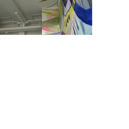
anne@annebundgaard.dk